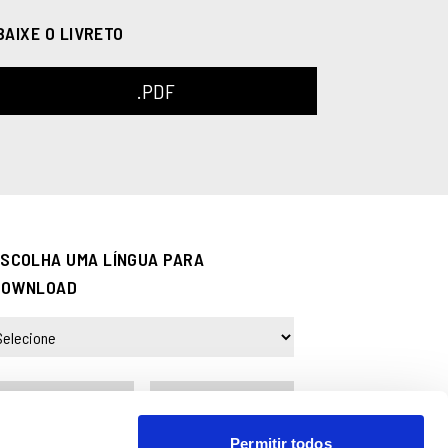
BAIXE O LIVRETO
.PDF
SCOLHA UMA LÍNGUA PARA
DOWNLOAD
.PDF
ePUB
Permitir todos