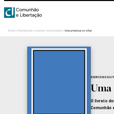
Home
>
Publicações
>
Livretos / outros textos
>
Uma presença no olhar
EXERCÍCIOS DA 
Uma 
O livreto d
Comunhão e