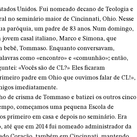
Estados Unidos. Fui nomeado decano de Teologia e
ral no seminário maior de Cincinnati, Ohio. Nesse
sua paróquia, um padre de 83 anos. Num domingo,
jovem casal italiano, Marco e Simona, que
um bebê, Tommaso. Enquanto conversavam,
alavras como «encontro» e «comunhão»; então,
untei: «Vocês são de CL?» Eles ficaram
primeiro padre em Ohio que ouvimos falar de CL!»,
migos imediatamente.
ho de crisma de Tommaso e batizei os outros cinco
o tempo, começamos uma pequena Escola de
s primeiro em casa e depois no seminário. Era
 até que em 2014 fui nomeado administrador da
grado Coração, também em Cincinnati, mantendo