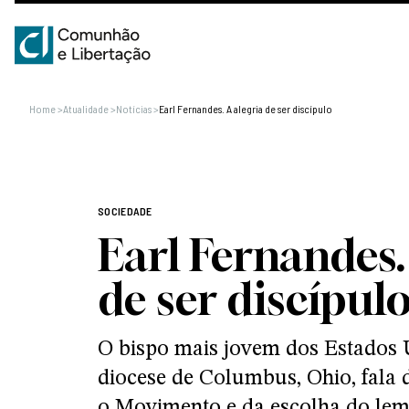
Home
>
Atualidade
>
Notícias
>
Earl Fernandes. A alegria de ser discípulo
SOCIEDADE
Earl Fernandes.
de ser discípul
O bispo mais jovem dos Estados U
diocese de Columbus, Ohio, fala
o Movimento e da escolha do lem