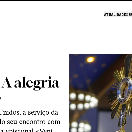
ATUALIDADE
O Q
 A alegria
o
nidos, a serviço da
 do seu encontro com
a episcopal «Veni