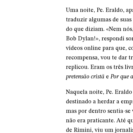
Uma noite, Pe. Eraldo, a
traduzir algumas de suas 
do que diziam. «Nem nós,
Bob Dylan!», respondi sor
vídeos online para que, c
recompensa, vou te dar trê
replicou. Eram os três li
pretensão cristã
e
Por que a
Naquela noite, Pe. Eraldo
destinado a herdar a empr
mas por dentro sentia-se
não era praticante. Até q
de Rímini, viu um jornali