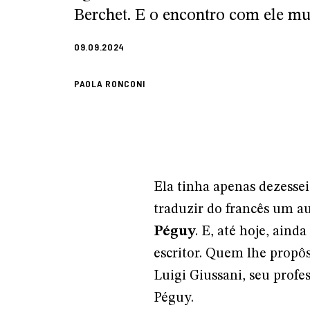
Berchet. E o encontro com ele m
09.09.2024
PAOLA RONCONI
Ela tinha apenas dezesse
traduzir do francês um a
Péguy
. E, até hoje, aind
escritor. Quem lhe propô
Luigi Giussani, seu profe
Péguy.