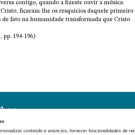
versa contigo, quando a fizeste ouvir a música.
 Cristo, ficaram-lhe os resquícios daquele primeiro
á de fato na humanidade transformada que Cristo
a
, pp. 194-196)
lhor
es
ra o mundo e
rsonalizar conteúdo e anúncios, fornecer funcionalidades de re
car atualizado