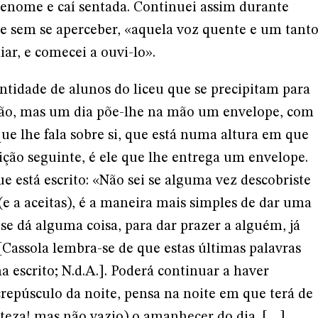
renome e caí sentada. Continuei assim durante
 sem se aperceber, «aquela voz quente e um tant
ar, e comecei a ouvi-lo».
ntidade de alunos do liceu que se precipitam para
ão, mas um dia põe-lhe na mão um envelope, com
ue lhe fala sobre si, que está numa altura em que
lição seguinte, é ele que lhe entrega um envelope.
ue está escrito: «Não sei se alguma vez descobriste
e a aceitas), é a maneira mais simples de dar uma
se dá alguma coisa, para dar prazer a alguém, já
[Cassola lembra-se de que estas últimas palavras
a escrito; N.d.A.]. Poderá continuar a haver
repúsculo da noite, pensa na noite em que terá de
isteza! mas não vazio) o amanhecer do dia. […]