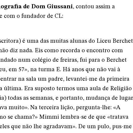
iografia de Dom Giussani
, contou assim a
de com o fundador de CL:
critora) é uma das muitas alunas do Liceu Berchet
 não diz nada. Eis como recorda o encontro com
andado num colégio de freiras, fui para o Berchet
ceu, em 57», na turma E. Há anos que não vai à
 entrar na sala um padre, levantei-me da primeira
na última. Era suposto termos uma aula de Religião
zia) todas as semanas, e portanto, mudança de luga
a muito». Na terceira lição, pergunta-lhe: «A
omo se chama?» Mimmi lembra-se de que «tratava
les que não lhe agradavam». De um pulo, pus-me