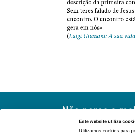
descrição da primeira con
Sem teres falado de Jesus
encontro. O encontro est
gera em nós».
(
Luigi Giussani: A sua vid
Não perca o me
Este website utiliza cooki
Um olhar curioso e atento pa
Utilizamos cookies para pe
todo o necessário para você fi