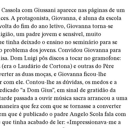
e Cassola com Giussani aparece nas páginas de um
ces. A protagonista, Giovanna, é aluna da escola
lta do fim do ano letivo, Giovanna torna-se
ligião, um padre jovem e sensível, muito
ue tinha deixado o ensino no seminário para se
o problema dos jovens. Convidou Giovanna para
Luisa. Dom Luigi pôs discos a tocar no gramofone:
s (era o Laudário de Cortona) e outras do Père
erter as duas moças, e Giovanna ficou-lhe
ar com ele. Contou-lhe as dúvidas, os medos e a
edicado “a Dom Gius”, em sinal de gratidão da
 tarde passada a ouvir música sacra arrancou a uma
 maneira que fez com que se tornasse a converter
 em que é publicado o padre Angelo Scola fala com
 que tinha acabado de ler: «Impressionava-me a