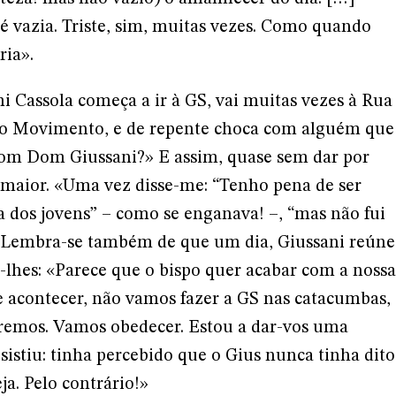
é vazia. Triste, sim, muitas vezes. Como quando
ria».
i Cassola começa a ir à GS, vai muitas vezes à Rua
 do Movimento, e de repente choca com alguém que
com Dom Giussani?» E assim, quase sem dar por
o maior. «Uma vez disse-me: “Tenho pena de ser
ta dos jovens” – como se enganava! –, “mas não fui
. Lembra-se também de que um dia, Giussani reúne
-lhes: «Parece que o bispo quer acabar com a nossa
e acontecer, não vamos fazer a GS nas catacumbas,
remos. Vamos obedecer. Estou a dar-vos uma
sistiu: tinha percebido que o Gius nunca tinha dito
ja. Pelo contrário!»