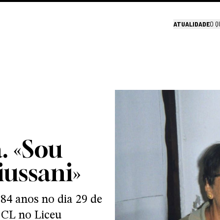
ATUALIDADE
O Q
. «Sou
iussani»
 84 anos no dia 29 de
 CL no Liceu