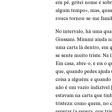
em pé, gritei nome e sob
algum tempo», mas, quase
rouca tornou-se-me famili
No intervalo, há uma qua
Giussani. Mimmi ainda n
uma carta lá dentro, em q
se sente muito triste. Na 
Em casa, abre-o, e eis o q
que, quando pedes ajuda (
coisa a alguém: e quando 
não é um vazio indizível 
estavam na carta que tinh
tristeza: como quem, no c
esperar (a espera, que tr