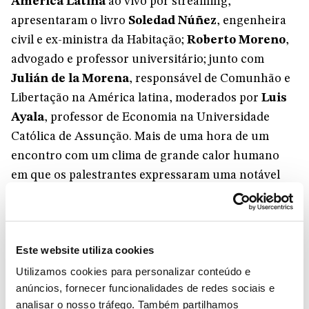
América Latina
ao vivo por streaming,
apresentaram o livro
Soledad Núñez
, engenheira
civil e ex-ministra da Habitação;
Roberto Moreno
,
advogado e professor universitário; junto com
Julián de la Morena
, responsável de Comunhão e
Libertação na América latina, moderados por
Luis
Ayala
, professor de Economia na Universidade
Católica de Assunção. Mais de uma hora de um
encontro com um clima de grande calor humano
em que os palestrantes expressaram uma notável
simplicidade e profundidade humana.
Soledad Núñez, que com 31 anos se tornou
a
ministra mais jovem do país
há alguns anos,
Este website utiliza cookies
prossegue hoje num intenso trabalho social,
Utilizamos cookies para personalizar conteúdo e
profundamente empenhada no contexto nacional
anúncios, fornecer funcionalidades de redes sociais e
(comum a grande parte da América Latina) em que
analisar o nosso tráfego. Também partilhamos