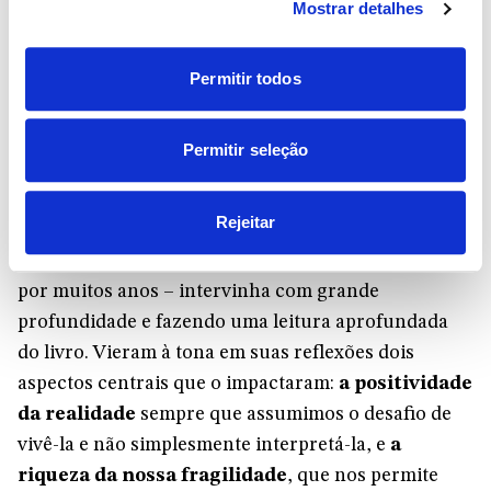
Mostrar detalhes
iluminadas pela leitura que foi convidada a fazer foi
resumido na afirmação de que «a razão, estimulada
Permitir todos
pela realidade, se apodera da nossa fibra mais
íntima».
Permitir seleção
À medida que o diálogo avançava,
Roberto Moreno
– que também tem uma reconhecida trajetória
Rejeitar
profissional, na docência e na administração
pública, tendo sido Procurador Geral da República
por muitos anos – intervinha com grande
profundidade e fazendo uma leitura aprofundada
do livro. Vieram à tona em suas reflexões dois
aspectos centrais que o impactaram:
a positividade
da realidade
sempre que assumimos o desafio de
vivê-la e não simplesmente interpretá-la, e
a
riqueza da nossa fragilidade
, que nos permite