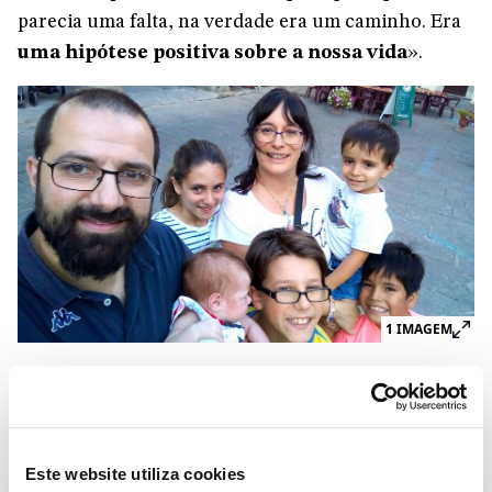
parecia uma falta, na verdade era um caminho. Era
uma hipótese positiva sobre a nossa vida
».
1
IMAGEM
Começam os trâmites da
adoção
. Documentos,
entrevistas... «Enviamos o pedido no fim de maio de
2006». E, precisamente na manhã em que estavam
indo para a peregrinação daquele ano, chegou o
Este website utiliza cookies