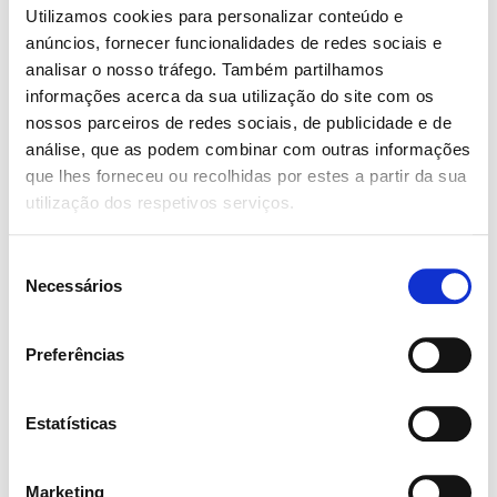
recibo de retorno da carta ao tribunal: «Colocamos
Utilizamos cookies para personalizar conteúdo e
na mochila e partimos para Macerata. E fazemos a
anúncios, fornecer funcionalidades de redes sociais e
analisar o nosso tráfego. Também partilhamos
peregrinação com esse “pedido”». A reposta do
informações acerca da sua utilização do site com os
tribunal chega poucos meses depois: «Entrevista
nossos parceiros de redes sociais, de publicidade e de
marcada para segunda-feira, 11 de dezembro, logo
análise, que as podem combinar com outras informações
depois da
festa de Nossa Senhora de Loreto
».
que lhes forneceu ou recolhidas por estes a partir da sua
Passam os meses. Adriano e Mariella se inscrevem
utilização dos respetivos serviços.
na peregrinação de 2007. «E aí também, na manhã
da partida chega o decreto de idoneidade para
Seleção
Necessários
de
adoção, que também vai parar na mochila, e o
consentimento
levamos felizes nas costas até Nossa Senhora».
Preferências
Talvez leve anos. Ao menos era assim que
pensavam: «É de praxe...». Em vez disso, no começo
Estatísticas
de agosto são chamados: «Lá estava Riccardo, 7
dias, nos esperando...». Passam alguns anos. «Íamos
Marketing