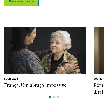
Macerata Loreto
SOCIEDADE
SOCIEDADE
França. Um abraço impossível
Rémi B
direit