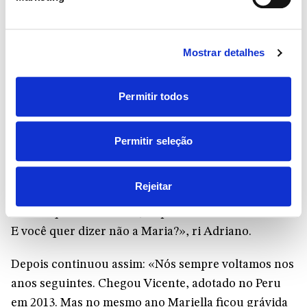
bastante a Loreto, para agradecer a Nossa Senhora.
Não só na peregrinação», conta Adriano. «Também
no verão de 2011, quando estávamos de férias lá
Mostrar detalhes
perto». Riccardo, com quatro anos, diz que queria
um irmãozinho.
«Peça para Nossa Senhora»
,
Permitir todos
dizem os pais. «Onde é que está o meu irmão?»,
pergunta o pequeno, que rezou na Santa Casa,
assim que saiu da basílica. «Você precisa ter
Permitir seleção
paciência...». Poucos dias depois, o telefonema de
uma assistente social: «Era
Maria, cinco anos, que
Rejeitar
precisava de uma família
. Era 26 de julho, festa de
São Joaquim e Sant’Ana, os pais de Nossa Senhora...
E você quer dizer não a Maria?», ri Adriano.
Depois continuou assim: «Nós sempre voltamos nos
anos seguintes. Chegou Vicente, adotado no Peru
em 2013. Mas no mesmo ano Mariella ficou grávida