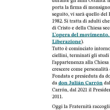
durante gli anni Ottanta: il
porta la firma di monsign
seguito, vi sarà quello del 
1982. Si tratta di adulti c
di Cristo e della Chiesa se
L'opera del movimento.
Liberazione
).
Tutto è cominciato intorno
ciellini, terminati gli stu
l’appartenenza alla Chiesa 
crescere come personalità 
Fondata e presieduta da do
da
don Julián Carrón
dal
Carrón, dal 2021 il Presid
2011.
Oggi la Fraternità raccoglie