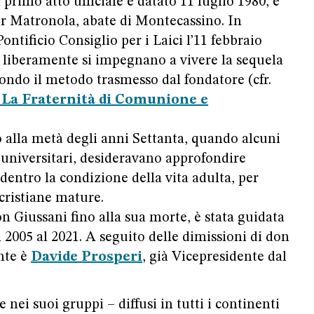
 primo atto ufficiale è datato 11 luglio 1980, e
or Matronola, abate di Montecassino. In
Pontificio Consiglio per i Laici l’11 febbraio
he liberamente si impegnano a vivere la sequela
condo il metodo trasmesso dal fondatore (cfr.
 La Fraternità di Comunione e
 alla metà degli anni Settanta, quando alcuni
di universitari, desideravano approfondire
dentro la condizione della vita adulta, per
cristiane mature.
n Giussani fino alla sua morte, è stata guidata
 2005 al 2021. A seguito delle dimissioni di don
ente è
Davide Prosperi
, già Vicepresidente dal
 nei suoi gruppi – diffusi in tutti i continenti