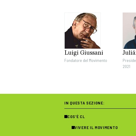
Luigi Giussani
Juli
Fondatore del Movimento
Preside
2021
IN QUESTA SEZIONE:
COS'È CL
VIVERE IL MOVIMENTO