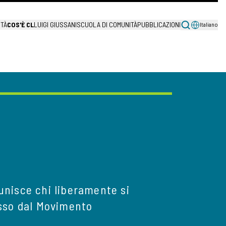
ITÀ
COS'È CL
LUIGI GIUSSANI
SCUOLA DI COMUNITÀ
PUBBLICAZIONI
Italiano
iunisce chi liberamente si
esso dal Movimento