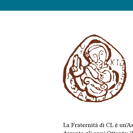
La Fraternità di CL è un’As