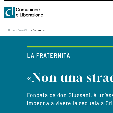
Home
>
Cos'è CL
>
La Fraternità
LA FRATERNITÀ
«Non una strad
Fondata da don Giussani, è un’ass
impegna a vivere la sequela a Cr