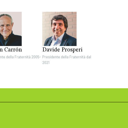
án Carrón
Davide Prosperi
nte della Fraternità 2005-
Presidente della Fraternità dal
2021