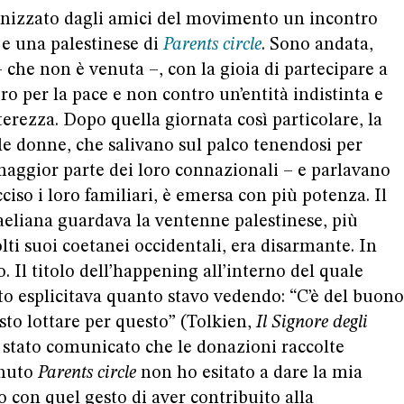
ganizzato dagli amici del movimento un incontro
 e una palestinese di
Parents circle
. Sono andata,
 che non è venuta –, con la gioia di partecipare a
o per la pace e non contro un’entità indistinta e
terezza. Dopo quella giornata così particolare, la
lle donne, che salivano sul palco tenendosi per
maggior parte dei loro connazionali – e parlavano
ciso i loro familiari, è emersa con più potenza. Il
aeliana guardava la ventenne palestinese, più
lti suoi coetanei occidentali, era disarmante. In
. Il titolo dell’happening all’interno del quale
ato esplicitava quanto stavo vedendo: “C’è del buono
to lottare per questo” (Tolkien,
Il Signore degli
è stato comunicato che le donazioni raccolte
enuto
Parents circle
non ho esitato a dare la mia
o con quel gesto di aver contribuito alla