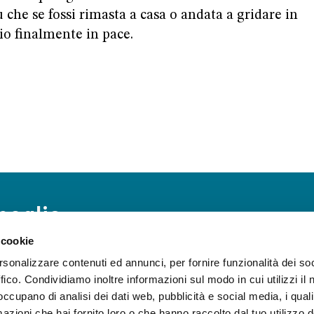
 che se fossi rimasta a casa o andata a gridare in
io finalmente in pace.
meglio
 cookie
 sul mondo e
rsonalizzare contenuti ed annunci, per fornire funzionalità dei so
e aggiornato sulla
ffico. Condividiamo inoltre informazioni sul modo in cui utilizzi il 
Iscriviti alla news
 occupano di analisi dei dati web, pubblicità e social media, i qual
azioni che hai fornito loro o che hanno raccolto dal tuo utilizzo d