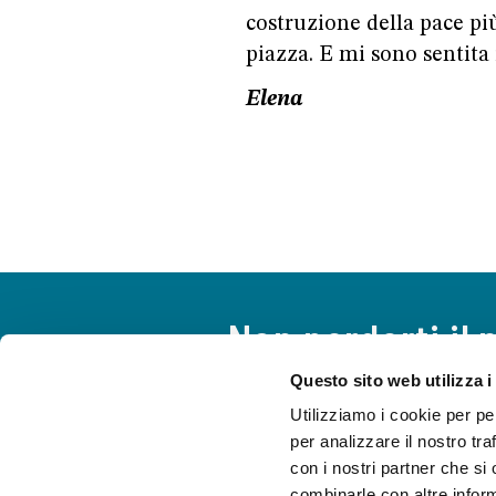
costruzione della pace più
piazza. E mi sono sentita 
Elena
Non perderti il 
Questo sito web utilizza i
Uno sguardo curioso e attento
Utilizziamo i cookie per pe
tutto ciò che ti serve per star
per analizzare il nostro tra
vita del Movimento.
con i nostri partner che si
combinarle con altre inform