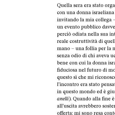
Quella sera era stato or
con una donna israeliana
invitando la mia collega –
un evento pubblico davver
perciò odiata nella sua in
reale costruttività di que
mano – una follia per la 
senza odio di chi aveva uc
bene con cui la donna isr
fiduciosa nel futuro di mo
questo sì che mi riconosco
l’incontro era stato pens
in questo mondo ed è gius
anelli
). Quando alla fine 
all’uscita avrebbero sost
offerta: mi sono resa cont