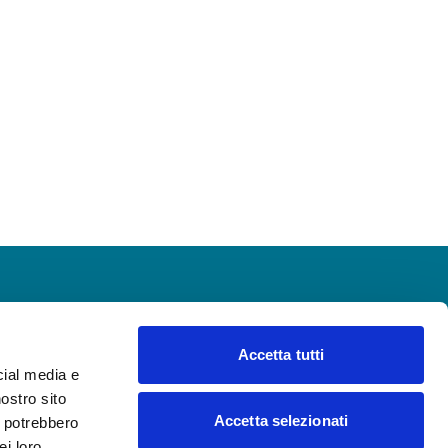
Accetta tutti
cial media e
nostro sito
letter
Accetta selezionati
i potrebbero
ei loro