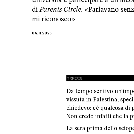
università e partecipare a un inc
di
Parents Circle
. «Parlavano senz
mi riconosco»
04.11.2025
Da tempo sentivo un’impot
vissuta in Palestina, spec
chiedevo: c’è qualcosa di 
Non credo infatti che la pr
La sera prima dello sciop