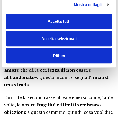
con Cristo?
Perché
cambia la vita
.
Davide
Mostra dettagli
Prosperi
ci ha testimoniato la possibilità di un
cambiamento che permette l’esperienza del
Accetta tutti
centuplo
che «
non è una misura
, è un fattore di
moltiplicazione. Vuol dire che
inizi a vedere e
Accetta selezionati
vivere
ciò che prima non vedevi e non vivevi» e
introduce la
possibilità di una rilettura nuova
della realtà
, cioè di riconoscere «come tutta la
Rifiuta
propria
storia
è
inscritta dentro uno sguardo di
amore
che dà la
certezza di non essere
abbandonato
». Questo incontro segna
l’inizio di
una strada
.
Durante la seconda assemblea è emerso come, tante
volte, le nostre
fragilità e i limiti sembrano
obiezione
a questo cammino; quindi, cosa vuol dire