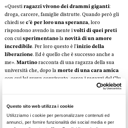
«Questi
ragazzi vivono dei drammi giganti
:
droga, carcere, famiglie distrutte. Quando però gli
chiedi se
c’è per loro una speranza
, loro
rispondono avendo in mente i
volti di quei preti
con cui
sperimentano
la
novità di un amore
incredibile
. Per loro questo è l'
inizio della
liberazione
. Ed è quello che è successo anche a
me».
Martino
racconta di una ragazza della sua
università che, dopo la
morte di una cara amica
con cui lei aveva convissuto, cerca i ragazzi del Clu.
Pur senza conoscerli bene,
chiede di essere
accompagnata
. Dopo
due mesi di amicizia
scrive
che
quella casa
, in cui l’amica aveva affrontato
Questo sito web utilizza i cookie
parte della malattia,
da luogo di dolore
era
Utilizziamo i cookie per personalizzare contenuti ed
diventato per lei «
pieno di vita
,
terreno fertile
,
annunci, per fornire funzionalità dei social media e per
per far crescere
nuove amicizie
. Un luogo pieno di