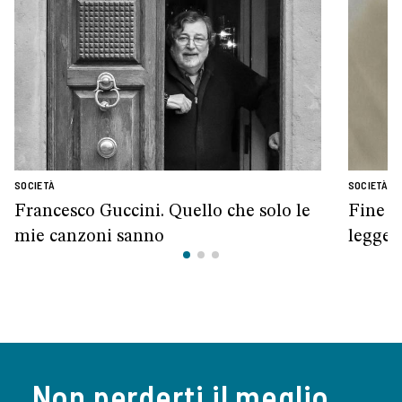
SOCIETÀ
SOCIETÀ
Francesco Guccini. Quello che solo le
Fine v
mie canzoni sanno
legge
Non perderti il meglio