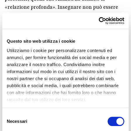
«relazione profonda». Insegnare non può essere
solo trasferimento di nozioni (apparentemente mai
come oggi disponibili), ma la portata della posta in
gioco riguarda un livello più profondo.
Questo sito web utilizza i cookie
Utilizziamo i cookie per personalizzare contenuti ed
annunci, per fornire funzionalità dei social media e per
analizzare il nostro traffico. Condividiamo inoltre
informazioni sul modo in cui utilizzi il nostro sito con i
nostri partner che si occupano di analisi dei dati web,
pubblicità e social media, i quali potrebbero combinarle
con altre informazioni che hai fornito loro o che hanno
raccolto dal tuo utilizzo dei loro servizi.
Accetta i cookie di marketing per guardare questo
video
Selezione
Necessari
del
ACCETTA I COOKIE
consenso