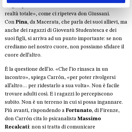
meglio perché «l’educazione è l’introduzione alla
realtà totale», come ci ripeteva don Giussani.
Con
Pina
, da Macerata, che parla dei suoi allievi, ma
anche dei ragazzi di Gioventù Studentesca e dei
suoi figli, si arriva ad un punto importante: se non
crediamo nel nostro cuore, non possiamo sfidare il
cuore dell’altro.
È la questione dell’io. «Che l’io rinasca in un
incontro», spiega Carrón, «per poter rivolgersi
all’altro… per ridestarlo a sua volta». Non è facile
trovare adulti così. E i ragazzi lo percepiscono
subito. Non è un terreno in cui si possa ingannare.
Più avanti, rispondendo a
Fortunato
, di Firenze,
don Carrón cita lo psicanalista
Massimo
Recalcati
: non si tratta di comunicare