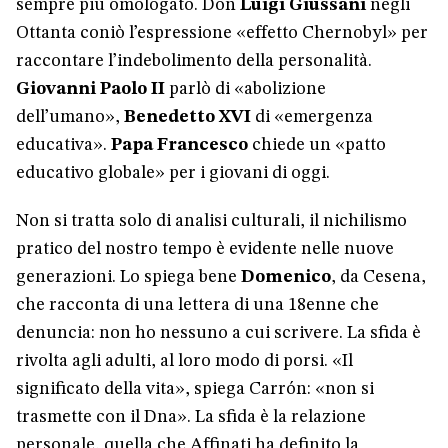
sempre più omologato. Don
Luigi Giussani
negli
Ottanta coniò l’espressione «effetto Chernobyl» per
raccontare l’indebolimento della personalità.
Giovanni Paolo II
parlò di «abolizione
dell’umano»,
Benedetto XVI
di «emergenza
educativa».
Papa Francesco
chiede un «patto
educativo globale» per i giovani di oggi.
Non si tratta solo di analisi culturali, il nichilismo
pratico del nostro tempo è evidente nelle nuove
generazioni. Lo spiega bene
Domenico
, da Cesena,
che racconta di una lettera di una 18enne che
denuncia: non ho nessuno a cui scrivere. La sfida è
rivolta agli adulti, al loro modo di porsi. «Il
significato della vita», spiega Carrón: «non si
trasmette con il Dna». La sfida è la relazione
personale, quella che Affinati ha definito la