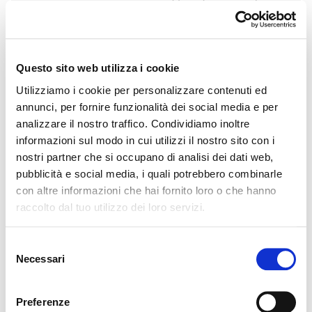
video
ACCETTA I COOKIE
Questo sito web utilizza i cookie
Qui la diretta in
inglese
,
francese
e
portoghese
Utilizziamo i cookie per personalizzare contenuti ed
annunci, per fornire funzionalità dei social media e per
analizzare il nostro traffico. Condividiamo inoltre
Il dialogo si svolgerà a partire da:
informazioni sul modo in cui utilizzi il nostro sito con i
nostri partner che si occupano di analisi dei dati web,
-
Il testo integrale della lettera
inviata da alcuni
pubblicità e social media, i quali potrebbero combinarle
con altre informazioni che hai fornito loro o che hanno
insegnanti ed educatori al
Corriere della Sera
, che ne
raccolto dal tuo utilizzo dei loro servizi.
ha pubblicato alcuni stralci il 10 gennaio 2021, con il
titolo
L’esempio che da insegnanti dobbiamo dare
.
Selezione
Necessari
del
- Gli
appunti dell’Assemblea degli insegnanti di CL
consenso
della Lombardia con Julián Carrón in video-
Preferenze
collegamento del 20 novembre 2020.