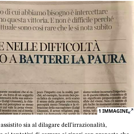
1
IMMAGINE
sistito sia al dilagare dell’irrazionalità,