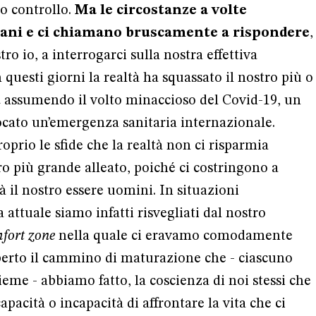
ro controllo.
Ma le circostanze a volte
iani e ci chiamano bruscamente a rispondere
,
tro io, a interrogarci sulla nostra effettiva
n questi giorni la realtà ha squassato il nostro più o
n
assumendo il volto minaccioso del Covid-19, un
ocato un’emergenza sanitaria internazionale.
prio le sfide che la realtà non ci risparmia
ro più grande alleato, poiché ci costringono a
 il nostro essere uomini. In situazioni
attuale siamo infatti risvegliati dal nostro
fort zone
nella quale ci eravamo comodamente
coperto il cammino di maturazione che - ciascuno
eme - abbiamo fatto, la coscienza di noi stessi che
acità o incapacità di affrontare la vita che ci