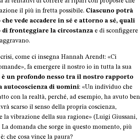
ia ai tentativi di correre ai ripari con proposte che
zione il più in fretta possibile.
Ciascuno potrà
 che vede accadere in sé e attorno a sé, quali
 di fronteggiare la circostanza
e di sconfiggere
a aggravano.
i crisi, come ci insegna Hannah Arendt: «Ci
omande», fa emergere il nostro io in tutta la sua
 è un profondo nesso tra il nostro rapporto
ra autocoscienza di uomini
: «Un individuo che
atto con la realtà, perché, ad esempio, ha avuto ben
vrà scarso il senso della propria coscienza,
e la vibrazione della sua ragione» (Luigi Giussani,
). La domanda che sorge in questo momento, più
 è: che cosa vince la paura?