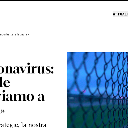
ATTUALI
mo a battere la paura»
onavirus:
le
riamo a
»
ategie, la nostra