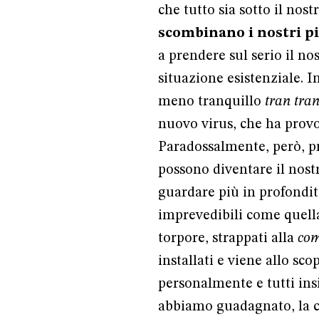
che tutto sia sotto il nost
scombinano i nostri p
a prendere sul serio il nos
situazione esistenziale. I
meno tranquillo
tran tra
nuovo virus, che ha prov
Paradossalmente, però, pro
possono diventare il nost
guardare più in profondità
imprevedibili come quella 
torpore, strappati alla
com
installati e viene allo s
personalmente e tutti insi
abbiamo guadagnato, la cap