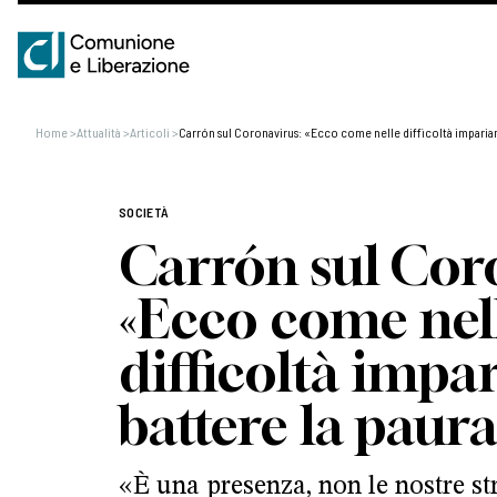
Home
>
Attualità
>
Articoli
>
Carrón sul Coronavirus: «Ecco come nelle difficoltà imparia
SOCIETÀ
Carrón sul Cor
«Ecco come nel
difficoltà impa
battere la paura
«È una presenza, non le nostre str