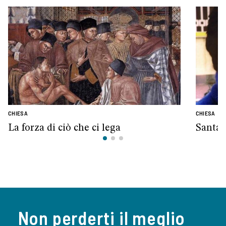
CHIESA
CHIESA
La forza di ciò che ci lega
Santa 
Non perderti il meglio