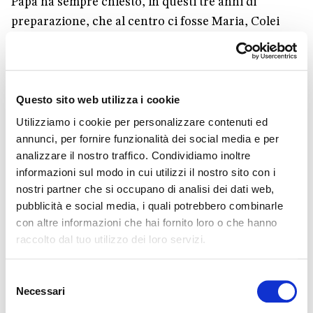
Papa ha sempre chiesto, in questi tre anni di
preparazione, che al centro ci fosse Maria, Colei
che ci conduce a Gesù. Nel suo messaggio ai giovani
ha scritto: «Cerchiamo di ascoltare insieme a Lei la
voce di Dio, che infonde coraggio e dona la grazia
necessaria per rispondere alla Sua chiamata».
Questo sito web utilizza i cookie
Utilizziamo i cookie per personalizzare contenuti ed
annunci, per fornire funzionalità dei social media e per
analizzare il nostro traffico. Condividiamo inoltre
informazioni sul modo in cui utilizzi il nostro sito con i
nostri partner che si occupano di analisi dei dati web,
pubblicità e social media, i quali potrebbero combinarle
con altre informazioni che hai fornito loro o che hanno
raccolto dal tuo utilizzo dei loro servizi.
1
IMMAGINE
Selezione
Necessari
del
In quel messaggio, Francesco parte dalle
consenso