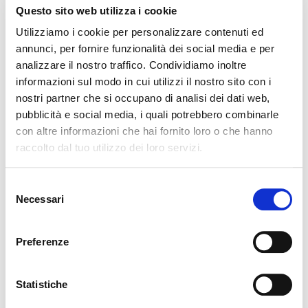
Questo sito web utilizza i cookie
Siamo tutti feriti dalla bellezza, anche senza
Utilizziamo i cookie per personalizzare contenuti ed
esserne coscienti?
annunci, per fornire funzionalità dei social media e per
analizzare il nostro traffico. Condividiamo inoltre
Sì, siamo tutti feriti, ma c’è come un’anestesia
informazioni sul modo in cui utilizzi il nostro sito con i
culturale che vorrebbe impedirci di sentire il dolore
nostri partner che si occupano di analisi dei dati web,
di questa ferita del cuore. C’è tanta falsa bellezza
pubblicità e social media, i quali potrebbero combinarle
che rende l’uomo odierno apparentemente
con altre informazioni che hai fornito loro o che hanno
insensibile alla bellezza, come all’amore e alla verità.
raccolto dal tuo utilizzo dei loro servizi.
Quanto rumore, per esempio, ci stordisce affinché
non ci fermiamo in silenzio ad ascoltare la musica
Selezione
Necessari
che ci richiama al dono originale della bellezza di
del
consenso
Dio, della sua amicizia.
Preferenze
Esiste la Bellezza con la maiuscola, oggettiva,
trascendente?
Statistiche
È la Bellezza originale, cioè l’Essere in cui tutta la