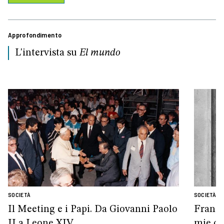
Approfondimento
L'intervista su
El mundo
SOCIETÀ
SOCIETÀ
Il Meeting e i Papi. Da Giovanni Paolo
France
II a Leone XIV
mie ca