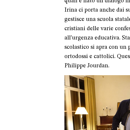
quali è nato un dialogo in
Irina ci porta anche dai s
gestisce una scuola stata
cristiani delle varie conf
all’urgenza educativa. S
scolastico si apra con un 
ortodossi e cattolici. Que
Philippe Jourdan.