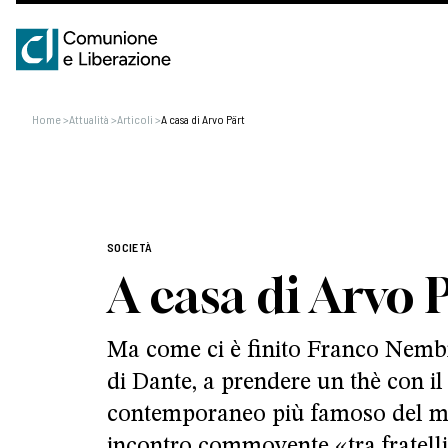
Home
>
Attualità
>
Articoli
>
A casa di Arvo Pärt
SOCIETÀ
A casa di Arvo 
Ma come ci è finito Franco Nembr
di Dante, a prendere un thè con i
contemporaneo più famoso del m
incontro commovente «tra fratelli