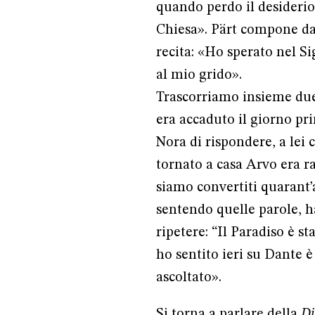
quando perdo il desiderio d
Chiesa». Pärt compone dav
recita: «Ho sperato nel Si
al mio grido».
Trascorriamo insieme due 
era accaduto il giorno pri
Nora di rispondere, a lei 
tornato a casa Arvo era 
siamo convertiti quarant’a
sentendo quelle parole, 
ripetere: “Il Paradiso è s
ho sentito ieri su Dante 
ascoltato».
Si torna a parlare della
D