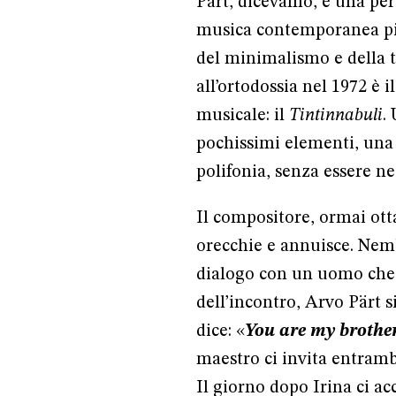
Pärt, dicevamo, è una per
musica contemporanea più
del minimalismo e della t
all’ortodossia nel 1972 è 
musicale: il
Tintinnabuli
.
pochissimi elementi, una 
polifonia, senza essere ne
Il compositore, ormai otta
orecchie e annuisce. Nemb
dialogo con un uomo che p
dell’incontro, Arvo Pärt s
dice: «
You are my brothe
maestro ci invita entramb
Il giorno dopo Irina ci ac