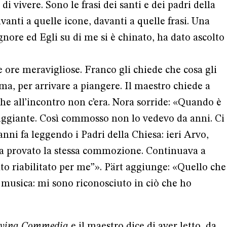
i vivere. Sono le frasi dei santi e dei padri della
anti a quelle icone, davanti a quelle frasi. Una
gnore ed Egli su di me si è chinato, ha dato ascolto
ore meravigliose. Franco gli chiede che cosa gli
ma, per arrivare a piangere. Il maestro chiede a
che all’incontro non c’era. Nora sorride: «Quando è
raggiante. Così commosso non lo vedevo da anni. Ci
nni fa leggendo i Padri della Chiesa: ieri Arvo,
ha provato la stessa commozione. Continuava a
tato riabilitato per me”». Pärt aggiunge: «Quello che
è musica: mi sono riconosciuto in ciò che ho
ivina Commedia
e il maestro dice di aver letto, da