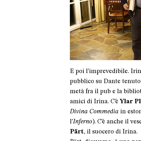
E poi l’imprevedibile. Iri
pubblico su Dante tenuto 
metà fra il pub e la biblio
amici di Irina. C’è
Ylar P
Divina Commedia
in eston
l’
Inferno
). C’è anche il ve
Pärt
, il suocero di Irina.