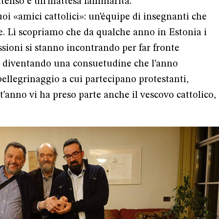
tenso e un’inattesa familiarità.
uoi «amici cattolici»: un’équipe di insegnanti che
le. Lì scopriamo che da qualche anno in Estonia i
essioni si stanno incontrando per far fronte
ta diventando una consuetudine che l’anno
pellegrinaggio a cui partecipano protestanti,
st’anno vi ha preso parte anche il vescovo cattolico,