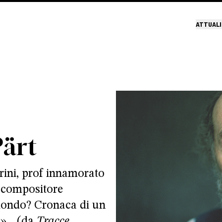
ATTUALI
Pärt
ini, prof innamorato
l compositore
ondo? Cronaca di un
»... (da
Tracce
,