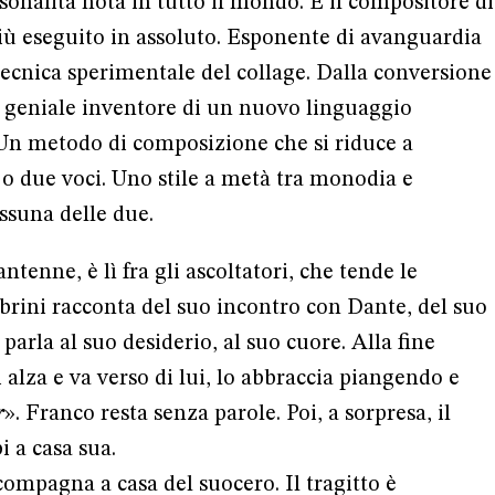
sonalità nota in tutto il mondo. È il compositore di
 eseguito in assoluto. Esponente di avanguardia
ecnica sperimentale del collage. Dalla conversione
il geniale inventore di un nuovo linguaggio
 Un metodo di composizione che si riduce a
o due voci. Uno stile a metà tra monodia e
ssuna delle due.
ntenne, è lì fra gli ascoltatori, che tende le
rini racconta del suo incontro con Dante, del suo
arla al suo desiderio, al suo cuore. Alla fine
i alza e va verso di lui, lo abbraccia piangendo e
r
». Franco resta senza parole. Poi, a sorpresa, il
i a casa sua.
compagna a casa del suocero. Il tragitto è