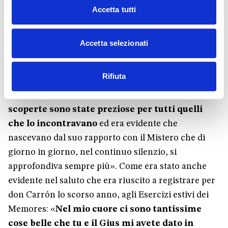
con una valigia al piede ma inatteso per un
Accetta tutti
equivoco, nel 1978
: «Per tutti gli anni vissuti
insieme è sempre stato una presenza significativa e
Accetta selezionati
la sua grande accoglienza dell’altro si manifestava
fin nelle piccole cose.
Negli ultimi quattro anni,
Rifiuta
quando ormai il parlare era per lui diventato
difficoltoso, le sue brevi osservazioni e
scoperte sono state preziose per tutti quelli
che lo incontravano
ed era evidente che
nascevano dal suo rapporto con il Mistero che di
giorno in giorno, nel continuo silenzio, si
approfondiva sempre più». Come era stato anche
evidente nel saluto che era riuscito a registrare per
don Carrón lo scorso anno, agli Esercizi estivi dei
Memores: «
Nel mio cuore ci sono tantissime
cose belle che tu e il Gius mi avete dato in