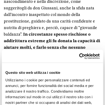
nascondimento e nella discrezione, come
suggeritogli da don Giussani, anche la sfida nata
dall’incontro inaspettato col mondo della
prostituzione, guidato da una carità confidente e
nutrita di preghiera e, perciò, capace di “giovanile
baldanza”.
In circostanze spesso rischiose o
addirittura estreme gli fu donata la capacità di
aiutare molti, e farlo senza che nessuno
sapesse
. Si trattava, in realtà, della stessa carità che
lo portò un Capodanno a raggiungere in autostop
da Milano un amico medico che era di guardia in un
Questo sito web utilizza i cookie
ospedale in Germania, episodio d’amicizia
Utilizziamo i cookie per personalizzare contenuti ed
commovente e divertente da cui l’amico trasse una
annunci, per fornire funzionalità dei social media e per
fiaba natalizia.
analizzare il nostro traffico. Condividiamo inoltre
informazioni sul modo in cui utilizzi il nostro sito con i
Sempre responsabile in prima persona di fronte a
nostri partner che si occupano di analisi dei dati web,
ciò che gli accadeva,
non fu, tuttavia, mai solo o