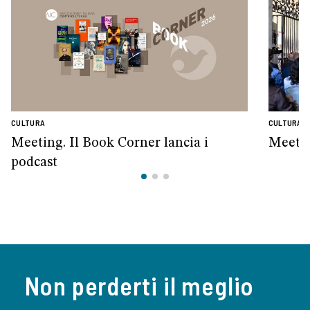
CULTURA
CULTURA
Meeting. Il Book Corner lancia i
Meetin
podcast
Non perderti il meglio