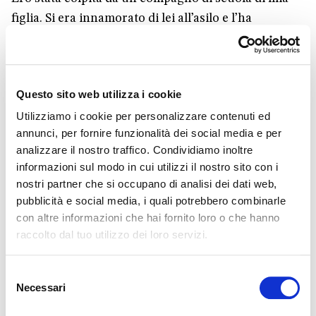
figlia. Si era innamorato di lei all’asilo e l’ha
corteggiata a lungo, da quando aveva tre anni fino
ad undici. Con grande passione, tenerezza,
dedizione. Con la serietà di chi è colpito da una
Questo sito web utilizza i cookie
bellezza. Per me, è stata la testimonianza di com’è
Utilizziamo i cookie per personalizzare contenuti ed
grande il cuore dell’uomo e ho pensato che la sua
annunci, per fornire funzionalità dei social media e per
esperienza fosse degna di un romanzo. In quello
analizzare il nostro traffico. Condividiamo inoltre
stesso periodo, mi era stato chiesto di fare una visita
informazioni sul modo in cui utilizzi il nostro sito con i
guidata al Duomo di Ancona e, preparandomi, ho
nostri partner che si occupano di analisi dei dati web,
scoperto il prodigio della Madonna del 1796, che è il
pubblicità e social media, i quali potrebbero combinarle
“sottofondo” di tutto il libro. Durante l’occupazione
con altre informazioni che hai fornito loro o che hanno
raccolto dal tuo utilizzo dei loro servizi.
napoleonica, l’immagine della Vergine aprì gli occhi
sulla folla che era corsa ai suoi piedi a chiederLe la
Selezione
liberazione.
Necessari
del
consenso
Che cos’è per lei la scrittura?