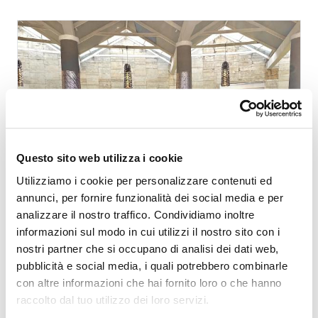
vicenda e seguendo qualcuno di autorevole che ci guida
verso il luogo in cui ci attende Colei che conosce la
strada preparata per la nostra felicità»
Questo sito web utilizza i cookie
Utilizziamo i cookie per personalizzare contenuti ed
annunci, per fornire funzionalità dei social media e per
analizzare il nostro traffico. Condividiamo inoltre
informazioni sul modo in cui utilizzi il nostro sito con i
nostri partner che si occupano di analisi dei dati web,
CHIESA
pubblicità e social media, i quali potrebbero combinarle
Asia e Pacifico. Per un compito
con altre informazioni che hai fornito loro o che hanno
grandissimo
raccolto dal tuo utilizzo dei loro servizi.