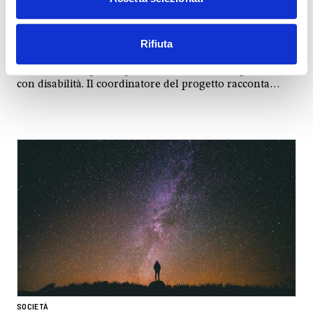
Rimini. La spiaggia che accoglie (e
libera) tutti
Rifiuta
Uno stabilimento balneare speciale nel cuore della
cittadina romagnola, gratuito e dedicato alle persone
con disabilità. Il coordinatore del progetto racconta
come è nato. E cosa vede accadere ogni giorno tra
sabbia e passerelle
SOCIETÀ