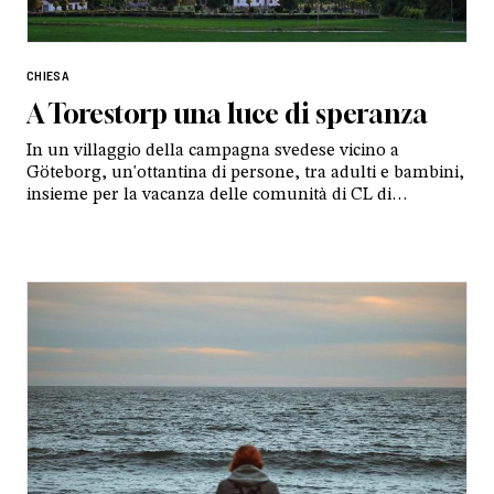
CHIESA
A Torestorp una luce di speranza
In un villaggio della campagna svedese vicino a
Göteborg, un'ottantina di persone, tra adulti e bambini,
insieme per la vacanza delle comunità di CL di
Norvegia, Svezia, Danimarca e Finlandia. Un’occasione
preziosa per vedersi dopo un anno passato ad
accompagnarsi a migliaia di chilometri di distanza