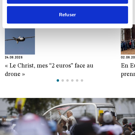
LETTRES
TOUTES LES LETTRES
Refuser
24.06.2026
02.06.2
« Le Christ, mes “2 euros” face au
En Eu
drone »
prenn