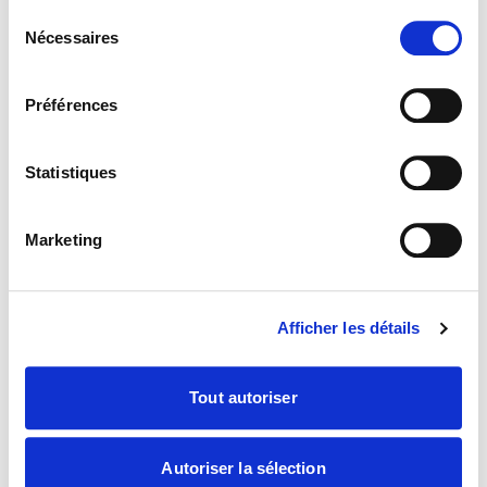
Sélection
Nécessaires
du
consentement
Préférences
Statistiques
Marketing
ÉGLISE
Petrosino. Le Pape, Babel et le
Afficher les détails
« nous » sans communauté
«
Dans la Tour, tout fonctionnait
: pas de chef, pas de
Tout autoriser
violence, tout le monde au travail. Et pourtant, Dieu est
intervenu. Car le problème n’était pas l’orgueil, mais la
personne oubliée dans le projet
». Entretien avec le
Autoriser la sélection
philosophe Silvano Petrosino sur la
Magnifica humanitas