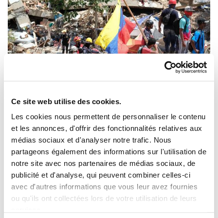
Ce site web utilise des cookies.
Les cookies nous permettent de personnaliser le contenu
SOCIÉTÉ
et les annonces, d'offrir des fonctionnalités relatives aux
Venezuela. Reconstruire les liens
médias sociaux et d'analyser notre trafic. Nous
avant même les bâtiments
partageons également des informations sur l'utilisation de
notre site avec nos partenaires de médias sociaux, de
Le tract de la communauté de CL de ce pays d’Amérique
publicité et d'analyse, qui peuvent combiner celles-ci
du Sud sur la tragédie du tremblement de terre : « Ce
n’est que si notre mission est une œuvre centrée sur Dieu
avec d'autres informations que vous leur avez fournies
qu’il sera possible de retrouver les certitudes qui se sont
ou qu'ils ont collectées lors de votre utilisation de leurs
effondrées dans le cœur de notre peuple »
services.