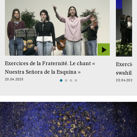
Exercices de la Fraternité. Le chant «
Exercice
Nuestra Señora de la Esquina »
swahili 
20.04.2026
20.04.2026