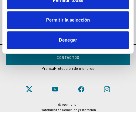
Permitir todas
SUSCRÍBETE
Permitir la selección
Denegar
CONTACTOS
Prensa
Protección de menores
© 1996 - 2026
Fraternidad de Comunión y Liberación
CIF 97038000580
Notas legales
Privacy and cookie policy
Preferencias de cookies