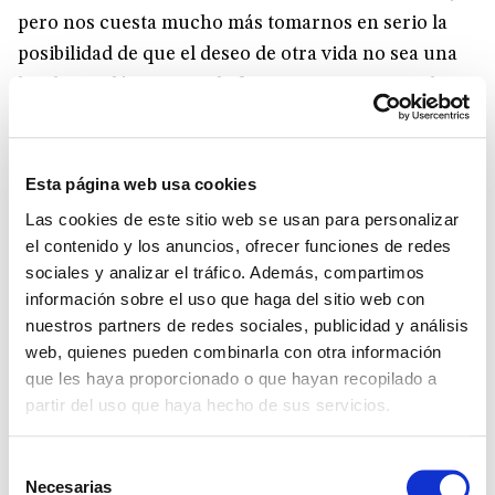
pero nos cuesta mucho más tomarnos en serio la
posibilidad de que el deseo de otra vida no sea una
huida patológica, sino la forma concreta que adopta
ese vacío tangible del que venimos hablando, el
comienzo de una búsqueda sincera que puede
encontrar respuesta más allá de nuestros planes y
Esta página web usa cookies
de nuestros razonamientos. Hasta un diario tan
Las cookies de este sitio web se usan para personalizar
poco sospechoso de simpatías eclesiales como
el contenido y los anuncios, ofrecer funciones de redes
Público
lo reconoce. Uno de sus articulistas, Israel
sociales y analizar el tráfico. Además, compartimos
información sobre el uso que haga del sitio web con
Merino, afirma que «no es una barbaridad pensar
nuestros partners de redes sociales, publicidad y análisis
que nos hemos adentrado en una segunda época
web, quienes pueden combinarla con otra información
teocéntrica por la incapacidad del ateísmo liberal
que les haya proporcionado o que hayan recopilado a
para proporcionarnos certezas». La tía Maite es,
partir del uso que haya hecho de sus servicios.
precisamente, el rostro cansado de esa incapacidad.
Selección
Necesarias
de