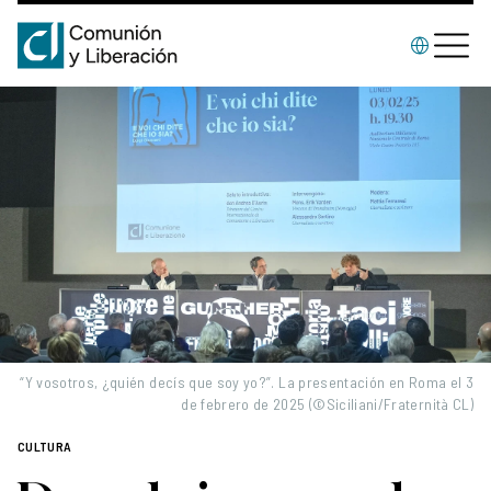
“Y vosotros, ¿quién decís que soy yo?”. La presentación en Roma el 3
de febrero de 2025 (©Siciliani/Fraternità CL)
CULTURA