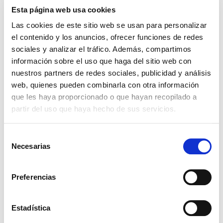
verdad de un encuentro es una Presencia que te
Esta página web usa cookies
cambia la vida». Y lo hace llamándote por tu
Las cookies de este sitio web se usan para personalizar
nombre. «El acercamiento de Jesús consiste en
el contenido y los anuncios, ofrecer funciones de redes
llamar personalmente –solo él conoce nuestro
sociales y analizar el tráfico. Además, compartimos
verdadero nombre– y al mismo tiempo dar una
información sobre el uso que haga del sitio web con
tarea –afirma Varden–. Como hace con Zaqueo
nuestros partners de redes sociales, publicidad y análisis
cuando le pide que le invite a cenar. La expresión
web, quienes pueden combinarla con otra información
que les haya proporcionado o que hayan recopilado a
suprema de la misericordia de Dios es mostrarnos
partir del uso que haya hecho de sus servicios.
que tenemos algo valioso que ofrecer. Nos llama
para iniciar un diálogo, nos muestra nuestros
Selección
talentos ocultos, nos pide una positividad en acto,
Necesarias
de
una relación de reciprocidad».
consentimiento
Por tanto, no es una cuestión emocional sino sobre
Preferencias
todo un reconocimiento «de lo que eres para mí y
para el mundo entero. “¡Te reconozco, Señor!”.
Estadística
“Bien, te confío el testimonio y mi gloria en el