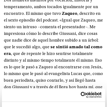
Dos hombres distintos por vocación, historia y
temperamento, ambos tocados igualmente por un
encuentro. El mismo que tuvo
Zaqueo
, descrito en
el sexto episodio del podcast. «Igual que Zaqueo, me
siento un intruso –comenta el presentador–. Me
impresiona cómo lo describe Giussani, dice cosas
que nadie dice de aquel hombre subido a un árbol:
que le sucedió algo, que
se sintió amado tal como
era
, que de repente le hizo sentirse totalmente
distinto y al mismo tiempo totalmente él mismo. Eso
es lo que le pasó a Zaqueo al encontrarse con Jesús,
lo mismo que le pasó al evangelista Lucas que, como
buen periodista, quiso contarlo, y así llegó hasta
don Giussani y a través de él llega hoy hasta mí, que
me he conmovido escuchándolo. La fe es esta
cadena de encuentros que te toca y te mueve. La