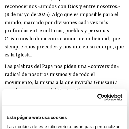
reconocernos «unidos con Dios y entre nosotros»
(8 de mayo de 2025). Algo que es imposible para el
mundo, marcado por divisiones cada vez más
profundas entre culturas, pueblos y personas,
Cristo nos lo dona con su amor incondicional, que
siempre «nos precede» y nos une en su cuerpo, que
es la Iglesia.
Las palabras del Papa nos piden una «conversión»
radical de nosotros mismos y de todo el
movimiento, la misma a la que invitaba Giussani a
sus jóvenes amigos del Centro Péguy en unos años
en que la tempestad del 68 estaba abriendo una
profunda hendidura en la Iglesia y en la sociedad.
«Es a través de mí, de ti, pero a través de mí en
Esta página web usa cookies
cuanto unido a ti en Su nombre, es decir, en cuanto
Las cookies de este sitio web se usan para personalizar