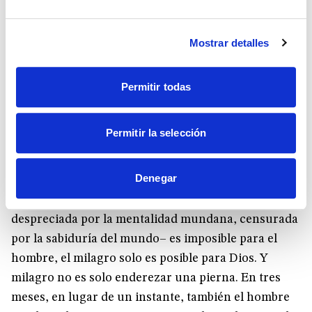
escuchar: «El que cree en mí, también él hará las
obras que yo hago, y aun mayores, porque yo me
Mostrar detalles
voy al Padre, porque se cumple el tiempo» (cf. Jn
14,12). El tiempo apremia. Es decir, se está
Permitir todas
cumpliendo el tiempo de la espera de su
manifestación, la tensión hacia su manifestación
Permitir la selección
final.
Por eso nosotros, que hemos sido aferrados por la fe
Denegar
en él, realizamos sus mismas obras. Porque el
milagro –esta es la gran palabra, quizás por ello
despreciada por la mentalidad mundana, censurada
por la sabiduría del mundo– es imposible para el
hombre, el milagro solo es posible para Dios. Y
milagro no es solo enderezar una pierna. En tres
meses, en lugar de un instante, también el hombre