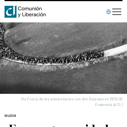
Via Crucis de los universitarios con don Giussani en 1976 (©
Fraternità di CL)
IGLESIA