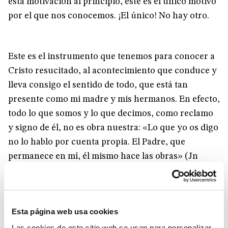
esta motivación al principio, este es el único motivo
por el que nos conocemos. ¡El único! No hay otro.
Este es el instrumento que tenemos para conocer a
Cristo resucitado, al acontecimiento que conduce y
lleva consigo el sentido de todo, que está tan
presente como mi madre y mis hermanos. En efecto,
todo lo que somos y lo que decimos, como reclamo
y signo de él, no es obra nuestra: «Lo que yo os digo
no lo hablo por cuenta propia. El Padre, que
permanece en mí, él mismo hace las obras» (Jn
14,10). ¿Quién de nosotros habría podido pensar o
imaginar las cosas que decimos, todo lo que
sentimos, aunque fuera de manera furtiva y
Esta página web usa cookies
tangencial? Y lo que sucede entre nosotros –pensad
tan solo en las cartas que he leído hoy–, los
Las cookies de este sitio web se usan para personalizar