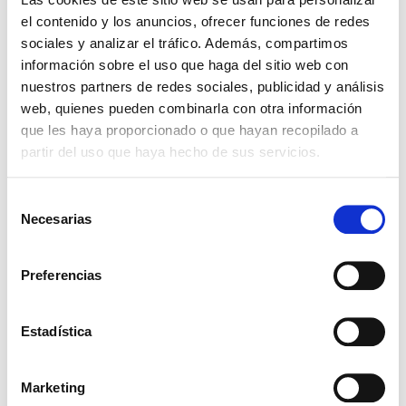
el contenido y los anuncios, ofrecer funciones de redes
ejemplos que abundan en nuestra compañía, si
sociales y analizar el tráfico. Además, compartimos
estamos atentos, nos hablan. No serán los más
información sobre el uso que haga del sitio web con
clamorosos, pero ¡qué significativos resultan
nuestros partners de redes sociales, publicidad y análisis
ciertos hechos clamorosos, irresistibles! No, no son
web, quienes pueden combinarla con otra información
irresistibles, podemos censurarlos y borrarlos en
que les haya proporcionado o que hayan recopilado a
un instante, nada más oírlos.
partir del uso que haya hecho de sus servicios.
«El Padre, que permanece en mí, él mismo hace las
Selección
obras». Cristo, que permanece entre nosotros,
Necesarias
de
realiza su obra. ¡Creamos, pues! Hemos sido
consentimiento
incorporados al misterio de su persona, el misterio
Preferencias
de su persona habita en nosotros. Creamos al
menos por las obras, por lo que nace entre nosotros
Estadística
y no se halla en ninguna otra parte, pues es
inconcebible.
Marketing
Pero qué impresionante es seguir leyendo y