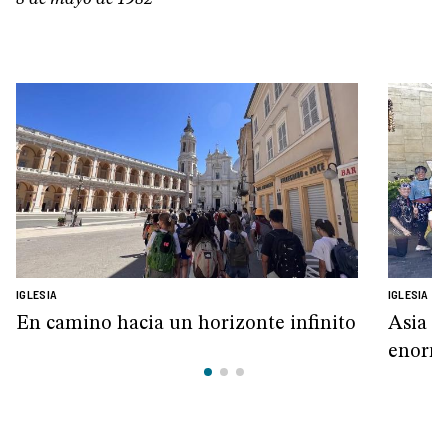
IGLESIA
IGLESIA
En camino hacia un horizonte infinito
Asia y
enorm