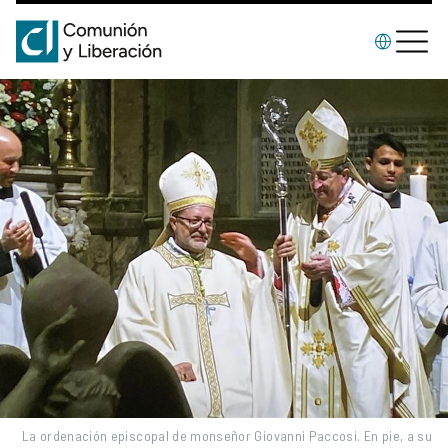
La ordenación episcopal de monseñor Giovanni Paccosi. En pie, a su