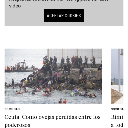
video
ACEPTAR COOKIES
SOCIEDAD
SOCIEDAD
Ceuta. Como ovejas perdidas entre los
Rímini
poderosos
a todo