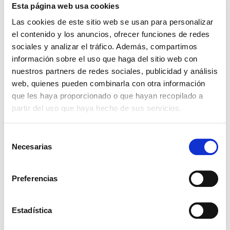
Esta página web usa cookies
De joven, con solo quince años, le había
Las cookies de este sitio web se usan para personalizar
impresionado el descubrimiento del misterio de
el contenido y los anuncios, ofrecer funciones de redes
Cristo. Había intuido –no solo con la mente sino con
sociales y analizar el tráfico. Además, compartimos
el corazón– que Cristo es el centro unificador de
información sobre el uso que haga del sitio web con
toda la realidad, es la respuesta a todos los
nuestros partners de redes sociales, publicidad y análisis
interrogantes humanos, es la realización de todo
web, quienes pueden combinarla con otra información
que les haya proporcionado o que hayan recopilado a
deseo de felicidad, de bien, de amor, de eternidad
partir del uso que haya hecho de sus servicios.
presente en el corazón humano. El estupor y la
fascinación de este primer encuentro con Cristo ya
Selección
no lo abandonarían. Como dijo en su funeral el
Necesarias
de
entonces cardenal Ratzinger: «Don Giussani
consentimiento
siempre tuvo la mirada de su vida y de su corazón
Preferencias
dirigida hacia Cristo. Así, comprendió que el
cristianismo no es un sistema intelectual, un
Estadística
conjunto de dogmas, un moralismo; que el
cristianismo es un encuentro, una historia de amor,