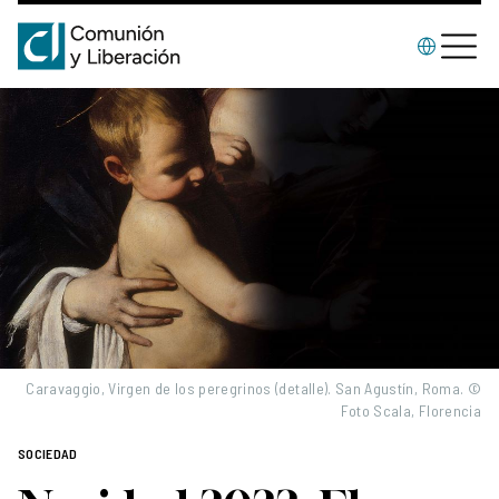
Caravaggio, Virgen de los peregrinos (detalle). San Agustín, Roma. ©
Foto Scala, Florencia
SOCIEDAD