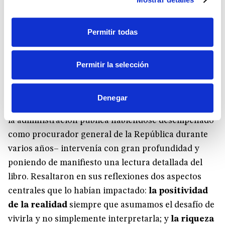
e iluminadas por la lectura a la que se vio invitada
quedó expresada en la afirmación de que «la razón,
Permitir todas
estimulada por la realidad, se apodera de nuestra
fibra más intima».
Permitir la selección
A medida que el diálogo avanzaba, Roberto Moreno
–quien también posee una reconocida trayectoria
Denegar
profesional, de labor docente y de colaboración en
la administración pública habiéndose desempeñado
como procurador general de la República durante
varios años– intervenía con gran profundidad y
poniendo de manifiesto una lectura detallada del
libro. Resaltaron en sus reflexiones dos aspectos
centrales que lo habían impactado:
la positividad
de la realidad
siempre que asumamos el desafío de
vivirla y no simplemente interpretarla; y
la riqueza