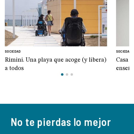
SOCIEDAD
SOCIEDAD
Rímini. Una playa que acoge (y libera)
Casa A
a todos
enseña
No te pierdas lo mejor