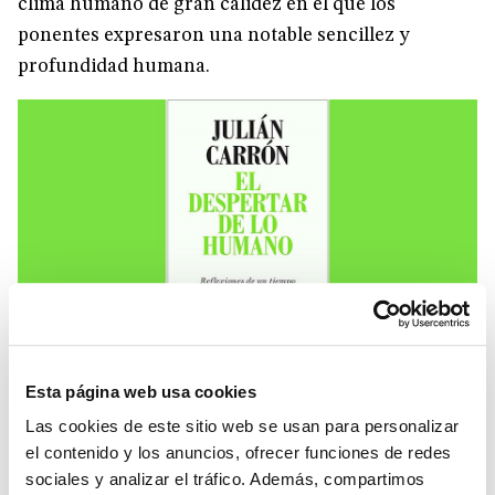
clima humano de gran calidez en el que los
ponentes expresaron una notable sencillez y
profundidad humana.
1
IMAGEN
Soledad Núñez, quien con 31 años se convirtió en
la
Esta página web usa cookies
ministra más joven del país
hace unos años,
Las cookies de este sitio web se usan para personalizar
sigue hoy una intensa labor social, profundamente
el contenido y los anuncios, ofrecer funciones de redes
implicada en el contexto nacional (común a gran
sociales y analizar el tráfico. Además, compartimos
parte de Latinoamérica) en el cual el Covid-19 tiene