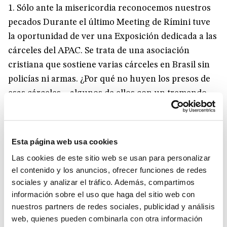
1. Sólo ante la misericordia reconocemos nuestros
pecados Durante el último Meeting de Rímini tuve
la oportunidad de ver una Exposición dedicada a las
cárceles del APAC. Se trata de una asociación
cristiana que sostiene varias cárceles en Brasil sin
policías ni armas. ¿Por qué no huyen los presos de
esas cárceles – algunos de ellos con un tremendo
historial criminal a las espaldas y numerosos
intentos de fugas? Ésta es la pregunta que dirigió
un periodista a un preso especialmente peligroso.
Esta página web usa cookies
Su respuesta fue: «porque del amor no se huye».
Las cookies de este sitio web se usan para personalizar
Nosotros podemos mirar nuestro delitos, nuestro
el contenido y los anuncios, ofrecer funciones de redes
pecado y mezquindad, porque nos ha alcanzado
sociales y analizar el tráfico. Además, compartimos
una historia particular de amor, de abrazo, mucho
información sobre el uso que haga del sitio web con
nuestros partners de redes sociales, publicidad y análisis
más grande que nuestro mal. Por eso no hemos
web, quienes pueden combinarla con otra información
querido ahorrarnos este camino penitencial hasta la