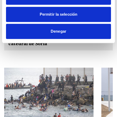
no encontraría energía para moverse ¿Cómo desafía
nuestra libertad?...
Permitir la selección
(Sigue leyendo descargando el PDF)
Denegar
Homilía Peregrinación a la con-
Descargar
catedral de Soria