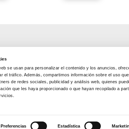
PODCAST
ies
PODCAST
web se usan para personalizar el contenido y los anuncios, ofrec
Y vosotros, ¿quién decís que soy
El sentido religios
yo? (en italiano)
ar el tráfico. Además, compartimos información sobre el uso que
tners de redes sociales, publicidad y análisis web, quienes pue
ación que les haya proporcionado o que hayan recopilado a parti
vicios.
Preferencias
Estadística
Marketi