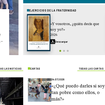
EJERCICIOS DE LA FRATERNIDAD
«Y vosotros, ¿quién decís que
soy yo?»
e
2026
n–
Descargar
AS LAS NOTICIAS
CARTAS
TODAS LAS CARTAS
24.07.2026
«¿Qué puedo darles si soy
tan pobre como ellos, o
más?»