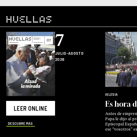
7
JULIO-AGOSTO
2026
IGLESIA
Es hora 
LEER ONLINE
Antes de emprend
Papa le dijo al p
DESCUBRE MÁS
Episcopal Españo
ese “vosotros” e