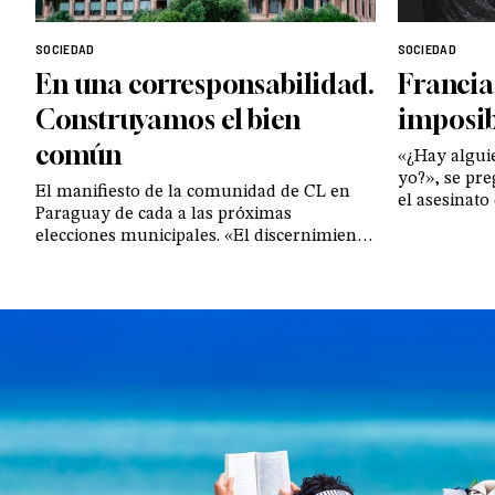
SOCIEDAD
SOCIEDAD
En una corresponsabilidad.
Francia
Construyamos el bien
imposib
común
«¿Hay algui
yo?», se pr
El manifiesto de la comunidad de CL en
el asesinato
Paraguay de cada a las próximas
Jacques, ap
elecciones municipales. «El discernimiento
misa. La res
comienza en la persona, en su apertura a
Kermiche, l
reconocer a quienes asumen el bien
común como una auténtica vocación de
servicio»