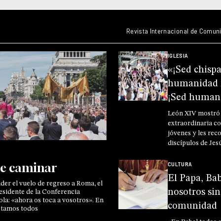
Revista Internacional de Comuni
IGLESIA
«¡Sed chisp
humanidad 
¡Sed human
León XIV mostró
extraordinaria co
jóvenes y les rec
discípulos de Jes
contemporáneos 
prisioneros del t
CULTURA
de caminar
pues «¡somos libr
El Papa, Ba
er el vuelo de regreso a Roma, el
nosotros sin
residente de la Conferencia
la: «ahora os toca a vosotros». En
comunidad
stamos todos