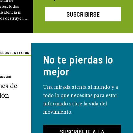
están de
efes, todos
isidencia ni
SUSCRIBIRSE
ios destruye la
a no era la
e el proyecto
na». Un diálogo
ilvano Petrosino
a
Magnifica
ODOS LOS TEXTOS
No te pierdas lo
mejor
iussani
nes de
Una mirada atenta al mundo y a
ión
todo lo que necesitas para estar
informado sobre la vida del
movimiento.
SUSCRÍBETE A LA