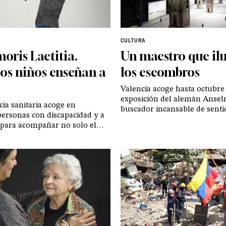
CULTURA
oris Laetitia.
Un maestro que i
os niños enseñan a
los escombros
Valencia acoge hasta octubre
exposición del alemán Ansel
ia sanitaria acoge en
buscador incansable de sent
ersonas con discapacidad y a
mundo postapocalíptico, que
 para acompañar no solo el
querer decir: no todo está pe
sino sobre todo el sentido de
exenta de dolor