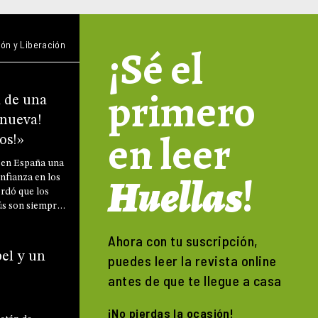
ón y Liberación
¡Sé el
primero
a de una
nueva!
en leer
os!»
 en España una
Huellas
!
nfianza en los
ordó que los
ús son siempre
pero nunca
iempo que pasa
Ahora con tu suscripción,
es en Cristo!»
bel y un
puedes leer la revista online
antes de que te llegue a casa
¡No pierdas la ocasión!