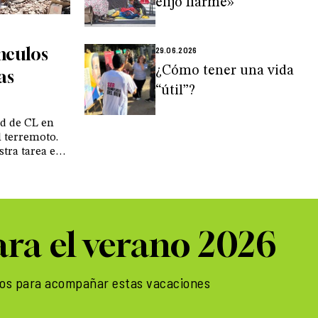
elijo fiarme»
ínculos
29.06.2026
¿Cómo tener una vida
as
“útil”?
ad de CL en
l terremoto.
tra tarea es
el centro es
s que se han
razón»
ara el verano 2026
os para acompañar estas vacaciones