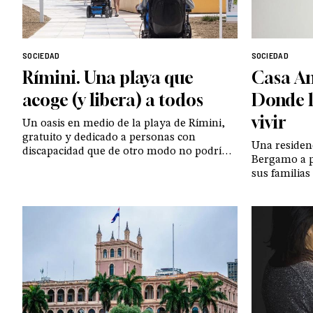
SOCIEDAD
SOCIEDAD
Rímini. Una playa que
Casa Am
acoge (y libera) a todos
Donde l
vivir
Un oasis en medio de la playa de Rímini,
gratuito y dedicado a personas con
Una residenc
discapacidad que de otro modo no podrían
Bergamo a p
disfrutar del mar. El coordinador de este
sus familias
proyecto comparte algunas de las cosas
tratamiento 
que ve suceder en ese rincón de
una vida no 
humanidad