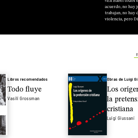
«En Babel todos 
acuerdo, no hay j
trabajan, no hay d
violencia, pero D
torre. El problem
soberbia, sino qu
olvidó a la perso
con el filósofo S
sobre la encíclic
T
Humanitas
Libros recomendados
Obras de Luigi G
Todo fluye
Los oríge
Vasili Grossman
la pretens
cristiana
Luigi Giussani