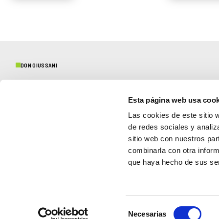
DON GIUSSANI
Esta página web usa cook
CENTENARIO
Las cookies de este sitio 
Iniciativas y testimonios
de redes sociales y analiz
sitio web con nuestros par
combinarla con otra inform
que haya hecho de sus ser
CONTACTOS
Prensa
Protección de menores
Selección
Necesarias
© 1996 - 2026 Fraternidad de Comunión y Liberación - CIF 97038000580