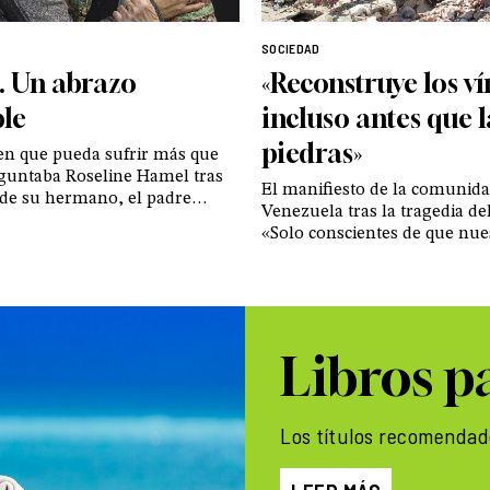
SOCIEDAD
. Un abrazo
«Reconstruye los v
le
incluso antes que l
piedras»
en que pueda sufrir más que
eguntaba Roseline Hamel tras
El manifiesto de la comunid
 de su hermano, el padre
Venezuela tras la tragedia de
uñalado mientras celebraba
«Solo conscientes de que nues
puesta la encontró en Nassera
una obra que tiene a Dios en 
a madre del chico que lo mató
posible recuperar las certeza
desmoronado en nuestro co
Libros p
Los títulos recomendad