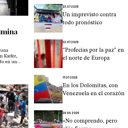
23.07.2026
Un imprevisto contra
todo pronóstico
lumina
22.07.2026
“Profecías por la paz” en
 una
m Kiefer,
el norte de Europa
ido en un
 parece
rdido
17.07.2026
En los Dolomitas, con
Venezuela en el corazón
29.06.2026
«No comprendo, pero